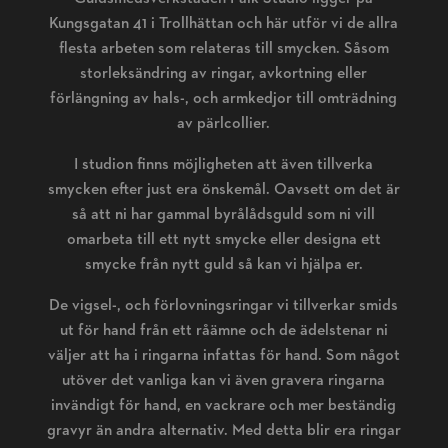
Kungsgatan 41 i Trollhättan och här utför vi de allra
flesta arbeten som relateras till smycken. Såsom
storleksändring av ringar, avkortning eller
förlängning av hals-, och armkedjor till omträdning
av pärlcollier.
I studion finns möjligheten att även tillverka
smycken efter just era önskemål. Oavsett om det är
så att ni har gammal byrålådsguld som ni vill
omarbeta till ett nytt smycke eller designa ett
smycke från nytt guld så kan vi hjälpa er.
De vigsel-, och förlovningsringar vi tillverkar smids
ut för hand från ett råämne och de ädelstenar ni
väljer att ha i ringarna infattas för hand. Som något
utöver det vanliga kan vi även gravera ringarna
invändigt för hand, en vackrare och mer beständig
gravyr än andra alternativ. Med detta blir era ringar