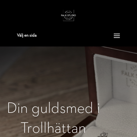
Välj en sida
Din guldsmed i
Trollhättan